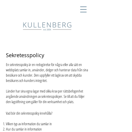
Sekretesspolicy
En sekretesspolicy är en redogörelse för några eller alla sätt en
webbplats samlar in, använder, delger och hanterar data från sina
besökare och kunder. Den uppfyller ett lagkrav om att skydda
besökares och kunders integritet.
Länder har sina egna lagar med olika krav per rättsbefogenhet
angående användningen av sekretesspolicyer. Se till att du följer
den lagstiftning som gäller för din verksamhet och plats.
Vad bör din sekretesspolicy innehålla?
Vilken typ av information du samlar in
Hur du samlar in information