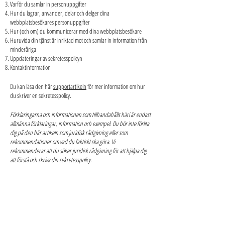
Varför du samlar in personuppgifter
Hur du lagrar, använder, delar och delger dina
webbplatsbesökares personuppgifter
Hur (och om) du kommunicerar med dina webbplatsbesökare
Huruvida din tjänst är inriktad mot och samlar in information från
minderåriga
Uppdateringar av sekretesspolicyn
Kontaktinformation
Du kan läsa den här
supportartikeln
för mer information om hur
du skriver en sekretesspolicy.
Förklaringarna och informationen som tillhandahålls häri är endast
allmänna förklaringar, information och exempel. Du bör inte förlita
dig på den här artikeln som juridisk rådgivning eller som
rekommendationer om vad du faktiskt ska göra. Vi
rekommenderar att du söker juridisk rådgivning för att hjälpa dig
att förstå och skriva din sekretesspolicy.